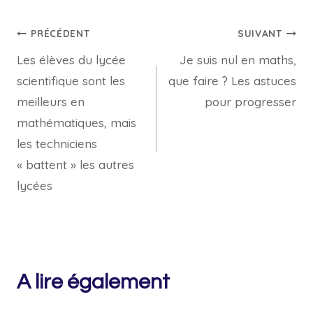
Navigation
PRÉCÉDENT
SUIVANT
Les élèves du lycée
Je suis nul en maths,
de
scientifique sont les
que faire ? Les astuces
l’article
meilleurs en
pour progresser
mathématiques, mais
les techniciens
« battent » les autres
lycées
A lire également