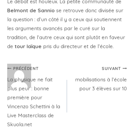
Le débat est houleux. La petite communauté de
Belmont de Sannio
se retrouve donc divisée sur
la question : d’un côté il y a ceux qui soutiennent
les arguments avancés par le curé sur la
tradition, de l’autre ceux qui sont plutôt en faveur
de
tour laïque
pris du directeur et de l’école.
Navigation
PRÉCÉDENT
SUIVANT
La physique ne fait
mobilisations à l’école
de
plus peur : bonne
pour 3 élèves sur 10
l’article
première pour
Vincenzo Schettini à la
Live Masterclass de
Skuola.net