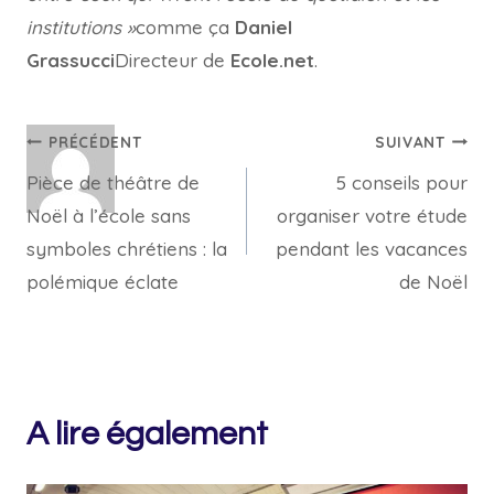
institutions »
comme ça
Daniel
Grassucci
Directeur de
Ecole.net
.
Navigation
PRÉCÉDENT
SUIVANT
Pièce de théâtre de
5 conseils pour
de
Noël à l’école sans
organiser votre étude
l’article
symboles chrétiens : la
pendant les vacances
polémique éclate
de Noël
A lire également