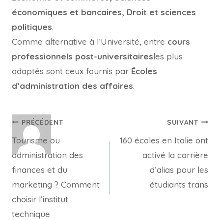
économiques et bancaires, Droit et sciences
politiques
.
Comme alternative à l’Université, entre
cours
professionnels post-universitaires
les plus
adaptés sont ceux fournis par
Écoles
d’administration des affaires
.
Navigation
PRÉCÉDENT
SUIVANT
Tourisme ou
160 écoles en Italie ont
de
administration des
activé la carrière
l’article
finances et du
d’alias pour les
marketing ? Comment
étudiants trans
choisir l’institut
technique