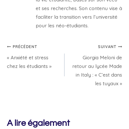
et ses recherches. Son contenu vise à
faciliter la transition vers l’université
pour les néo-étudiants.
Navigation
PRÉCÉDENT
SUIVANT
« Anxiété et stress
Giorgia Meloni de
de
chez les étudiants »
retour au lycée Made
l’article
in Italy : « C’est dans
les tuyaux »
A lire également