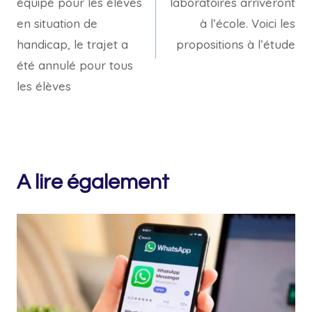
équipé pour les élèves
laboratoires arriveront
l’article
en situation de
à l’école. Voici les
handicap, le trajet a
propositions à l’étude
été annulé pour tous
les élèves
A lire également