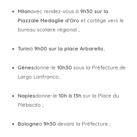
Milan
avec rendez-vous à
9h30 sur la
Piazzale Medaglie d'Oro
et cortège vers le
bureau scolaire régional ;
Turin
à
9h00 sur la place Arbarello
;
Gênes
donne-le
10h30
sous la Préfecture de
Largo Lanfranco;
Naples
donne-le
10h à 13h
sur la Place du
Plébiscito ;
Bologne
à
9h30
devant la Préfecture ;