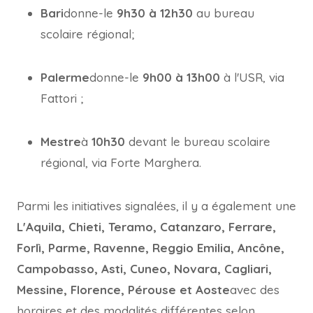
Bari
donne-le
9h30 à 12h30
au bureau
scolaire régional;
Palerme
donne-le
9h00 à 13h00
à l'USR, via
Fattori ;
Mestre
à
10h30
devant le bureau scolaire
régional, via Forte Marghera.
Parmi les initiatives signalées, il y a également une
L'Aquila, Chieti, Teramo, Catanzaro, Ferrare,
Forlì, Parme, Ravenne, Reggio Emilia, Ancône,
Campobasso, Asti, Cuneo, Novara, Cagliari,
Messine, Florence, Pérouse et Aoste
avec des
horaires et des modalités différentes selon