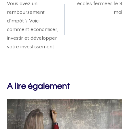
Vous avez un
écoles fermées le 8
de
remboursement
mai
l’article
d'impôt ? Voici
comment économiser,
investir et développer
votre investissement
A lire également