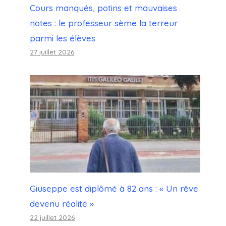
Cours manqués, potins et mauvaises
notes : le professeur sème la terreur
parmi les élèves
27 juillet 2026
l'affaire éclate et Valditara
demande des chèques
Par
Julien
20 mars 2024
Giuseppe est diplômé à 82 ans : « Un rêve
devenu réalité »
22 juillet 2026