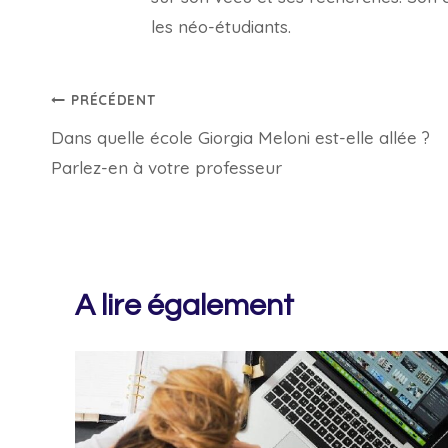
les néo-étudiants.
Navigation
PRÉCÉDENT
Dans quelle école Giorgia Meloni est-elle allée ?
de
Parlez-en à votre professeur
l’article
A lire également