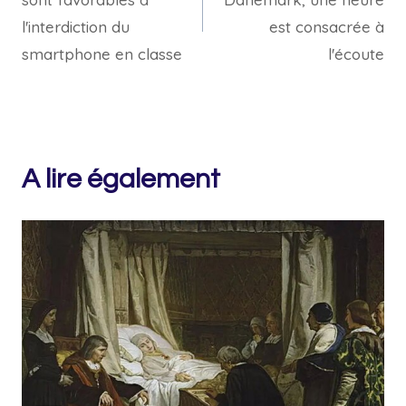
l’article
l'interdiction du
est consacrée à
smartphone en classe
l'écoute
A lire également