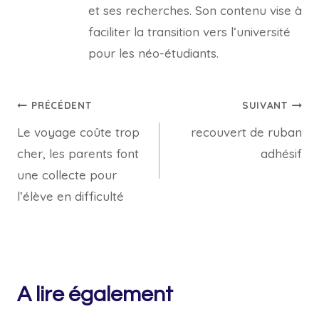
et ses recherches. Son contenu vise à
faciliter la transition vers l’université
pour les néo-étudiants.
Navigation
PRÉCÉDENT
SUIVANT
Le voyage coûte trop
recouvert de ruban
de
cher, les parents font
adhésif
l’article
une collecte pour
l’élève en difficulté
A lire également