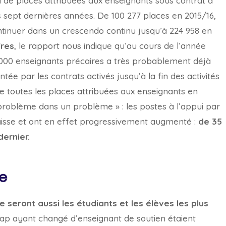
l de places attribuées aux enseignants sous contrat à
sept dernières années. De 100 277 places en 2015/16,
ontinuer dans un crescendo continu jusqu’à 224 958 en
fres
, le rapport nous indique qu’au cours de l’année
0 000 enseignants précaires a très probablement déjà
entée par les contrats activés jusqu’à la fin des activités
de toutes les places attribuées aux enseignants en
problème dans un problème » : les postes à l’appui par
baisse et ont en effet progressivement augmenté :
de 35
ernier.
re
e seront aussi les étudiants et les élèves les plus
dicap ayant changé d’enseignant de soutien étaient