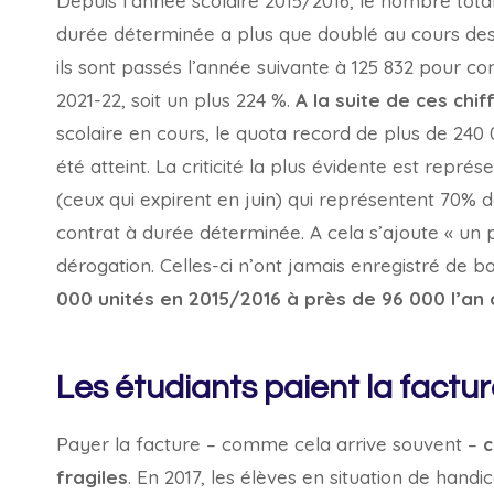
Depuis l’année scolaire 2015/2016, le nombre tota
durée déterminée a plus que doublé au cours des 
ils sont passés l’année suivante à 125 832 pour c
2021-22, soit un plus 224 %.
A la suite de ces chif
scolaire en cours, le quota record de plus de 24
été atteint. La criticité la plus évidente est représ
(ceux qui expirent en juin) qui représentent 70% 
contrat à durée déterminée. A cela s’ajoute « un 
dérogation. Celles-ci n’ont jamais enregistré de 
000 unités en 2015/2016 à près de 96 000 l’an d
Les étudiants paient la factu
Payer la facture – comme cela arrive souvent –
c
fragiles
. En 2017, les élèves en situation de han