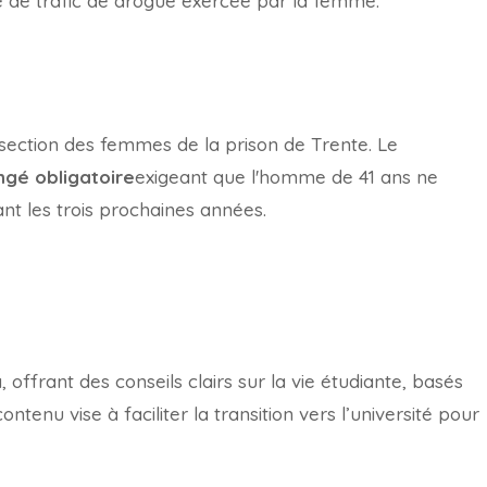
té de trafic de drogue exercée par la femme.
ection des femmes de la prison de Trente. Le
ngé obligatoire
exigeant que l'homme de 41 ans ne
t les trois prochaines années.
offrant des conseils clairs sur la vie étudiante, basés
tenu vise à faciliter la transition vers l’université pour