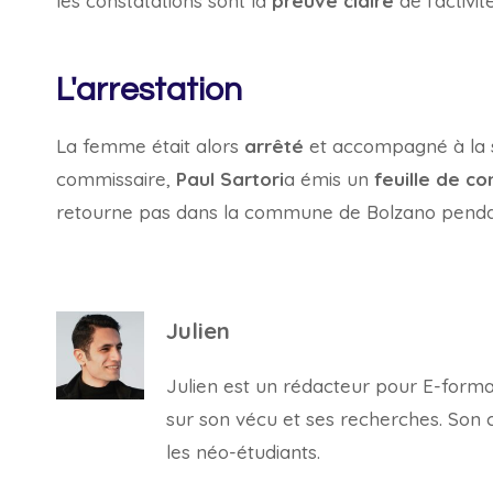
les constatations sont là
preuve claire
de l'activi
L'arrestation
La femme était alors
arrêté
et accompagné à la s
commissaire,
Paul Sartori
a émis un
feuille de co
retourne pas dans la commune de Bolzano pendan
Julien
Julien est un rédacteur pour E-forma, 
sur son vécu et ses recherches. Son con
les néo-étudiants.