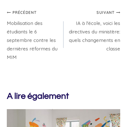
Navigation
PRÉCÉDENT
SUIVANT
Mobilisation des
IA à l'école, voici les
de
étudiants le 6
directives du ministère:
l’article
septembre contre les
quels changements en
dernières réformes du
classe
MIM
A lire également