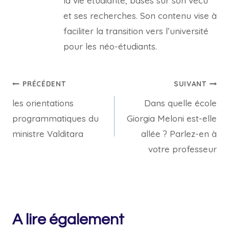
la vie étudiante, basés sur son vécu
et ses recherches. Son contenu vise à
faciliter la transition vers l’université
pour les néo-étudiants.
Navigation
PRÉCÉDENT
SUIVANT
les orientations
Dans quelle école
de
programmatiques du
Giorgia Meloni est-elle
l’article
ministre Valditara
allée ? Parlez-en à
votre professeur
A lire également