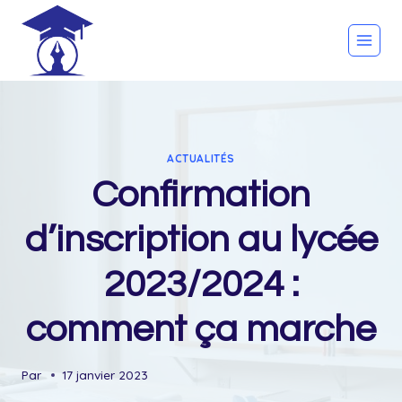
Skip
to
content
ACTUALITÉS
Confirmation
d’inscription au lycée
2023/2024 :
comment ça marche
Par
17 janvier 2023