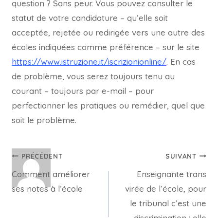
question ? Sans peur. Vous pouvez consulter le
statut de votre candidature – qu’elle soit
acceptée, rejetée ou redirigée vers une autre des
écoles indiquées comme préférence – sur le site
https://www.istruzione.it/iscrizionionline/
. En cas
de problème, vous serez toujours tenu au
courant – toujours par e-mail – pour
perfectionner les pratiques ou remédier, quel que
soit le problème.
Navigation
PRÉCÉDENT
SUIVANT
Comment améliorer
Enseignante trans
de
ses notes à l’école
virée de l’école, pour
l’article
le tribunal c’est une
discrimination : elle