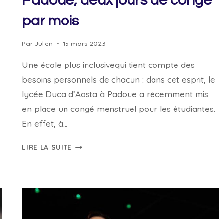
Padoue, deux jours de congé
par mois
Par
Julien
15 mars 2023
Une école plus inclusivequi tient compte des
besoins personnels de chacun : dans cet esprit, le
lycée Duca d’Aosta à Padoue a récemment mis
en place un congé menstruel pour les étudiantes.
En effet, à…
CONGÉ
LIRE LA SUITE
MENSTRUEL
ÉGALEMENT
ACTIF
DANS
UNE
ÉCOLE