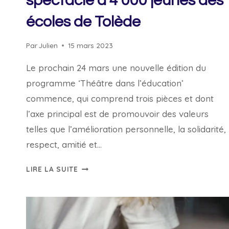
spectacle à 4 000 jeunes des
écoles de Tolède
Par
Julien
15 mars 2023
Le prochain 24 mars une nouvelle édition du
programme ‘Théâtre dans l’éducation’
commence, qui comprend trois pièces et dont
l’axe principal est de promouvoir des valeurs
telles que l’amélioration personnelle, la solidarité,
respect, amitié et…
« THÉÂTRE
LIRE LA SUITE
DANS
L’ÉDUCATION »
APPORTERA
LES
ARTS