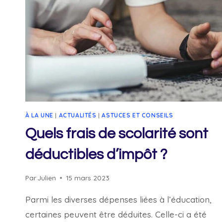
DU
SPECTACLE
À
4
000
JEUNES
DES
ÉCOLES
DE
À LA UNE
|
ACTUALITÉS
|
ASTUCES ET CONSEILS
TOLÈDE
Quels frais de scolarité sont
déductibles d’impôt ?
Par
Julien
15 mars 2023
Parmi les diverses dépenses liées à l’éducation,
certaines peuvent être déduites. Celle-ci a été