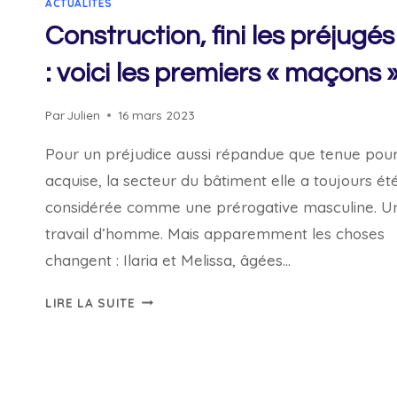
ACTUALITÉS
Construction, fini les préjugés
: voici les premiers « maçons 
Par
Julien
16 mars 2023
Pour un préjudice aussi répandue que tenue pou
acquise, la secteur du bâtiment elle a toujours ét
considérée comme une prérogative masculine. U
travail d’homme. Mais apparemment les choses
changent : Ilaria et Melissa, âgées…
CONSTRUCTION,
LIRE LA SUITE
FINI
LES
PRÉJUGÉS
: