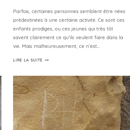
Parfois, certaines personnes semblent être nées
prédestinées à une certaine activité. Ce sont ces
enfants prodiges, ou ces jeunes qui très tôt
savent clairement ce qu’ils veulent faire dans la
vie. Mais malheureusement, ce n’est…
LE
LIRE LA SUITE
PLAN
DE
LA
COMMUNAUTÉ
DE
MADRID
QUI
GUIDERA
UN
MILLION