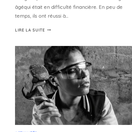
âgéqui était en difficulté financière. En peu de
temps, ils ont réussi à…
DES
LIRE LA SUITE
ÉTUDIANTS
RECUEILLENT
260
000
$
POUR
LA
PENSION
D’UN
CONCIERGE
ÂGÉ