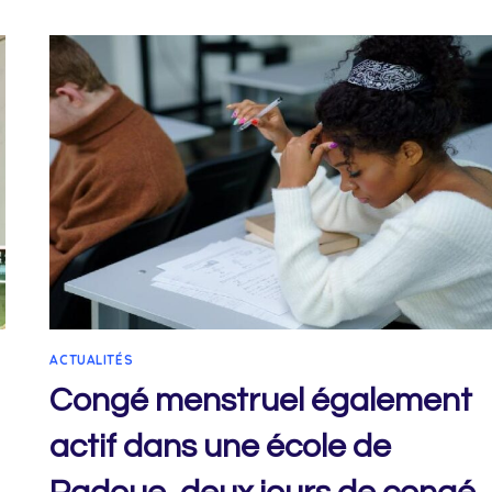
DES
ÉTUDIANTS,
MANIFESTATION
DU
15
MARS
DEVANT
LE
MINISTÈRE
DE
LA
SANTÉ
ACTUALITÉS
Congé menstruel également
actif dans une école de