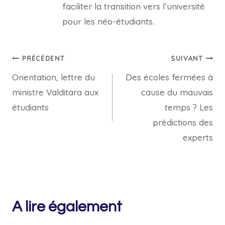
faciliter la transition vers l’université
pour les néo-étudiants.
Navigation
PRÉCÉDENT
SUIVANT
Orientation, lettre du
Des écoles fermées à
de
ministre Valditara aux
cause du mauvais
l’article
étudiants
temps ? Les
prédictions des
experts
A lire également