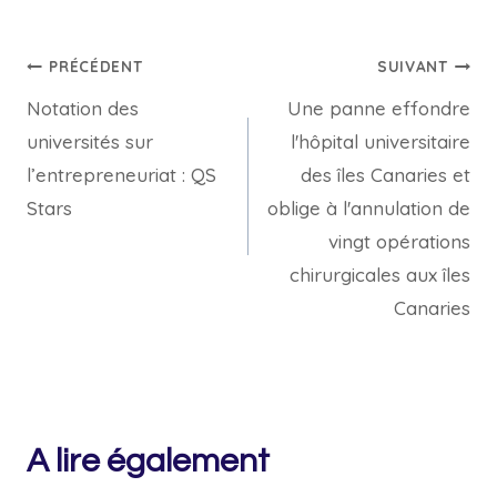
Navigation
PRÉCÉDENT
SUIVANT
Notation des
Une panne effondre
de
universités sur
l'hôpital universitaire
l’article
l’entrepreneuriat : QS
des îles Canaries et
Stars
oblige à l'annulation de
vingt opérations
chirurgicales aux îles
Canaries
A lire également