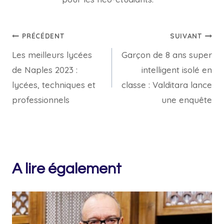
Navigation
PRÉCÉDENT
SUIVANT
Les meilleurs lycées
Garçon de 8 ans super
de
de Naples 2023 :
intelligent isolé en
l’article
lycées, techniques et
classe : Valditara lance
professionnels
une enquête
A lire également