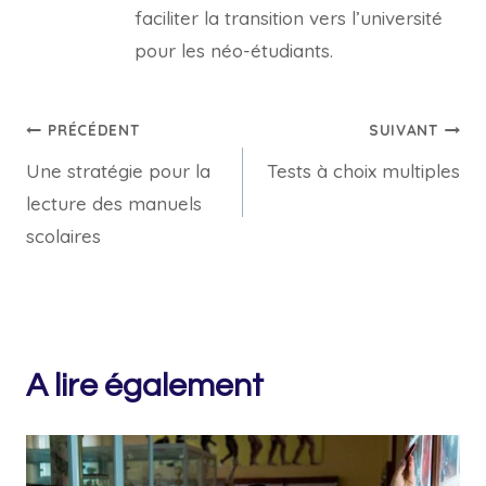
faciliter la transition vers l’université
pour les néo-étudiants.
Navigation
PRÉCÉDENT
SUIVANT
Une stratégie pour la
Tests à choix multiples
de
lecture des manuels
l’article
scolaires
A lire également