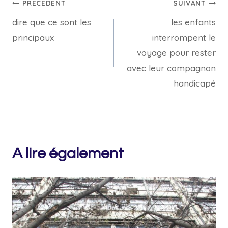
Navigation
PRÉCÉDENT
SUIVANT
dire que ce sont les
les enfants
de
principaux
interrompent le
l’article
voyage pour rester
avec leur compagnon
handicapé
A lire également