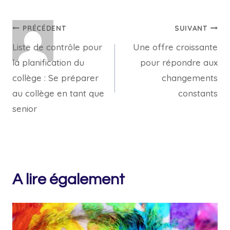
Navigation
PRÉCÉDENT
SUIVANT
Liste de contrôle pour
Une offre croissante
de
la planification du
pour répondre aux
l’article
collège : Se préparer
changements
au collège en tant que
constants
senior
A lire également