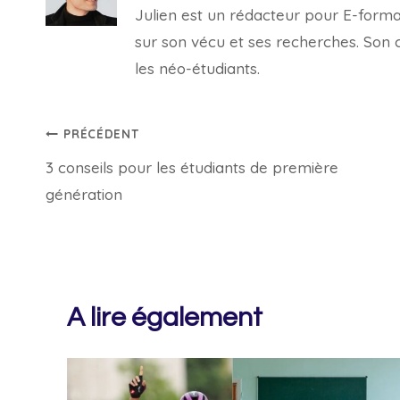
Julien est un rédacteur pour E-forma, 
sur son vécu et ses recherches. Son con
les néo-étudiants.
Navigation
PRÉCÉDENT
3 conseils pour les étudiants de première
de
génération
l’article
A lire également