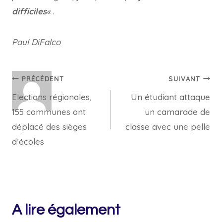
difficiles
«
.
Paul DiFalco
Navigation
PRÉCÉDENT
SUIVANT
Elections régionales,
Un étudiant attaque
de
155 communes ont
un camarade de
l’article
déplacé des sièges
classe avec une pelle
d’écoles
A lire également