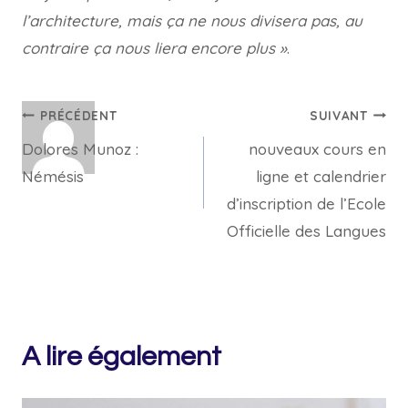
l’architecture, mais ça ne nous divisera pas, au
contraire ça nous liera encore plus »
.
Navigation
PRÉCÉDENT
SUIVANT
Dolores Munoz :
nouveaux cours en
de
Némésis
ligne et calendrier
l’article
d’inscription de l’Ecole
Officielle des Langues
A lire également