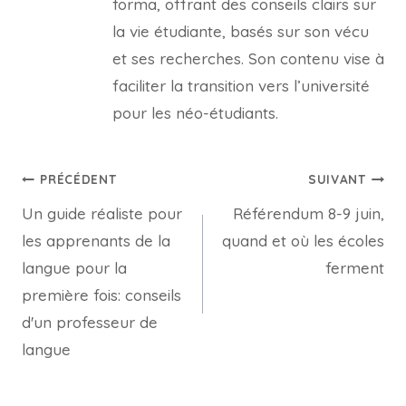
forma, offrant des conseils clairs sur
la vie étudiante, basés sur son vécu
et ses recherches. Son contenu vise à
faciliter la transition vers l’université
pour les néo-étudiants.
Navigation
PRÉCÉDENT
SUIVANT
Un guide réaliste pour
Référendum 8-9 juin,
de
les apprenants de la
quand et où les écoles
l’article
langue pour la
ferment
première fois: conseils
d'un professeur de
langue