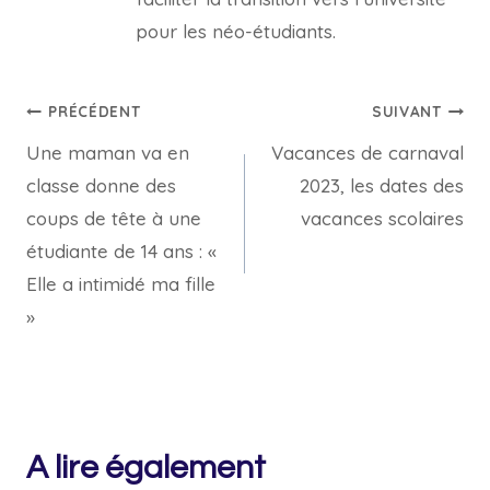
pour les néo-étudiants.
Navigation
PRÉCÉDENT
SUIVANT
Une maman va en
Vacances de carnaval
de
classe donne des
2023, les dates des
l’article
coups de tête à une
vacances scolaires
étudiante de 14 ans : «
Elle a intimidé ma fille
»
A lire également