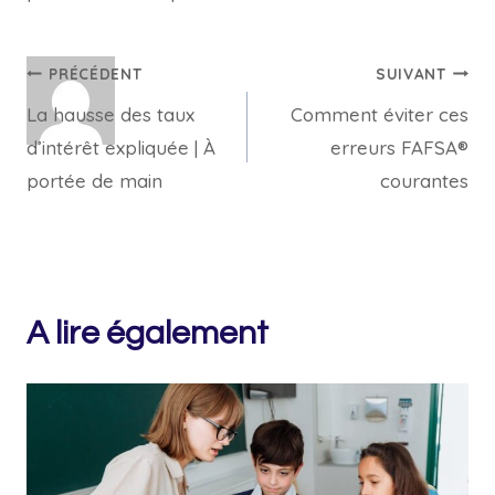
Navigation
PRÉCÉDENT
SUIVANT
La hausse des taux
Comment éviter ces
de
d’intérêt expliquée | À
erreurs FAFSA®
l’article
portée de main
courantes
A lire également