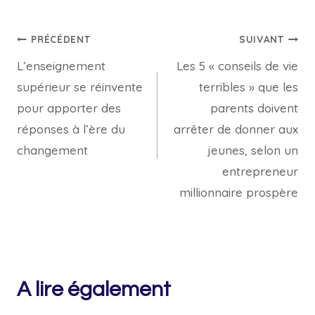
Navigation
PRÉCÉDENT
SUIVANT
L’enseignement
Les 5 « conseils de vie
de
supérieur se réinvente
terribles » que les
l’article
pour apporter des
parents doivent
réponses à l’ère du
arrêter de donner aux
changement
jeunes, selon un
entrepreneur
millionnaire prospère
A lire également