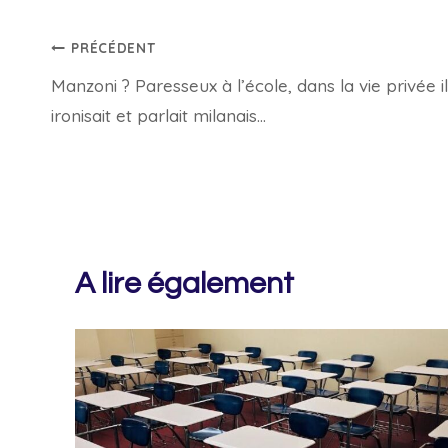
Navigation
PRÉCÉDENT
Manzoni ? Paresseux à l’école, dans la vie privée il
de
ironisait et parlait milanais…
l’article
A lire également