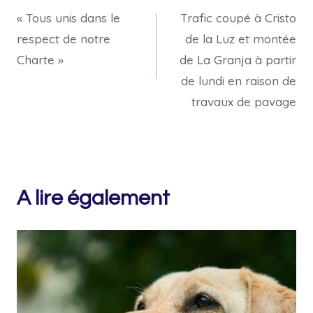
« Tous unis dans le
Trafic coupé à Cristo
de
respect de notre
de la Luz et montée
l’article
Charte »
de La Granja à partir
de lundi en raison de
travaux de pavage
A lire également