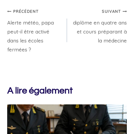
Navigation
PRÉCÉDENT
SUIVANT
Alerte météo, papa
diplôme en quatre ans
de
peut-il être activé
et cours préparant à
l’article
dans les écoles
la médecine
fermées ?
A lire également