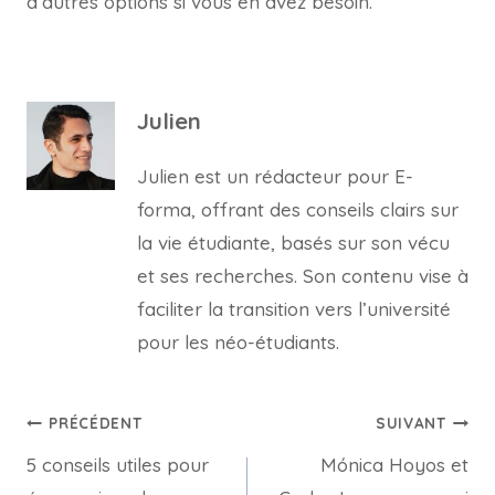
d’autres options si vous en avez besoin.
Julien
Julien est un rédacteur pour E-
forma, offrant des conseils clairs sur
la vie étudiante, basés sur son vécu
et ses recherches. Son contenu vise à
faciliter la transition vers l’université
pour les néo-étudiants.
Navigation
PRÉCÉDENT
SUIVANT
5 conseils utiles pour
Mónica Hoyos et
de