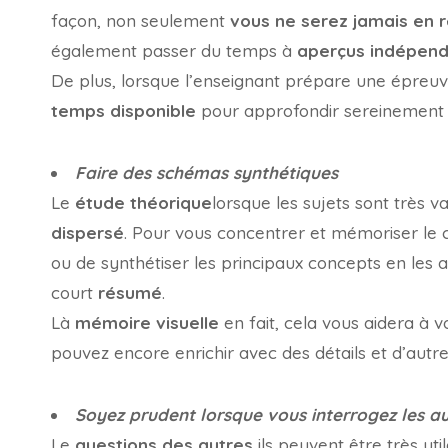
façon, non seulement
vous ne serez jamais en 
également passer du temps à
aperçus indépen
De plus, lorsque l’enseignant prépare une épreuve
temps disponible
pour approfondir sereinement to
Faire des schémas synthétiques
Le
étude théorique
lorsque les sujets sont très 
dispersé
. Pour vous concentrer et mémoriser le 
ou de synthétiser les principaux concepts en les
court
résumé
.
Là
mémoire visuelle
en fait, cela vous aidera à 
pouvez encore enrichir avec des détails et d’autre
Soyez prudent lorsque vous interrogez les a
Le
questions des autres
ils peuvent être très u