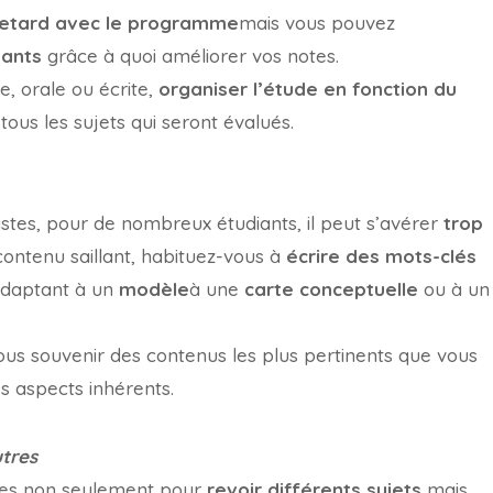
retard avec le programme
mais vous pouvez
dants
grâce à quoi améliorer vos notes.
, orale ou écrite,
organiser l’étude en fonction du
us les sujets qui seront évalués.
vastes, pour de nombreux étudiants, il peut s’avérer
trop
contenu saillant, habituez-vous à
écrire des mots-clés
 adaptant à un
modèle
à une
carte conceptuelle
ou à un
vous souvenir des contenus les plus pertinents que vous
s aspects inhérents.
utres
tiles non seulement pour
revoir différents sujets
mais