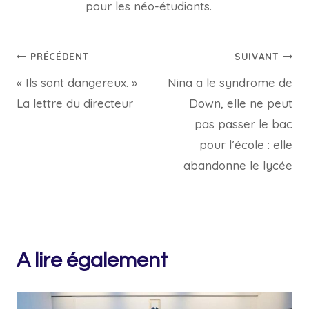
pour les néo-étudiants.
Navigation
PRÉCÉDENT
SUIVANT
« Ils sont dangereux. »
Nina a le syndrome de
de
La lettre du directeur
Down, elle ne peut
l’article
pas passer le bac
pour l’école : elle
abandonne le lycée
A lire également