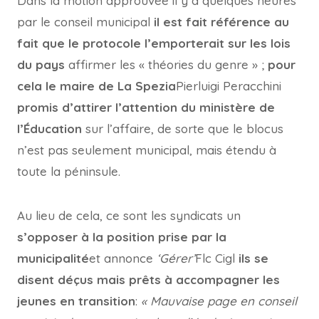
Dans la motion approuvée il y a quelques heures
par le conseil municipal
il est fait référence au
fait que le protocole l’emporterait sur les lois
du pays
affirmer les « théories du genre » ;
pour
cela le maire de La Spezia
Pierluigi Peracchini
promis d’attirer l’attention du ministère de
l’Éducation
sur l’affaire, de sorte que le blocus
n’est pas seulement municipal, mais étendu à
toute la péninsule.
Au lieu de cela, ce sont les syndicats un
s’opposer à la position prise par la
municipalité
et annonce
‘Gérer’
Flc Cigl
ils se
disent déçus mais prêts à accompagner les
jeunes en transition
:
« Mauvaise page en conseil