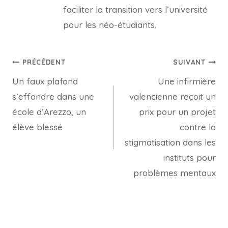
faciliter la transition vers l’université
pour les néo-étudiants.
Navigation
PRÉCÉDENT
SUIVANT
Un faux plafond
Une infirmière
de
s’effondre dans une
valencienne reçoit un
l’article
école d’Arezzo, un
prix pour un projet
élève blessé
contre la
stigmatisation dans les
instituts pour
problèmes mentaux