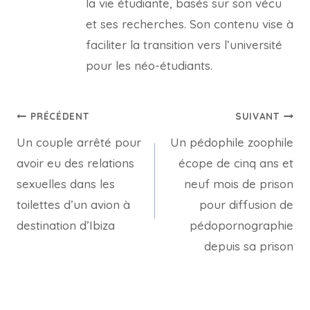
la vie étudiante, basés sur son vécu
et ses recherches. Son contenu vise à
faciliter la transition vers l’université
pour les néo-étudiants.
Navigation
PRÉCÉDENT
SUIVANT
Un couple arrêté pour
Un pédophile zoophile
de
avoir eu des relations
écope de cinq ans et
l’article
sexuelles dans les
neuf mois de prison
toilettes d’un avion à
pour diffusion de
destination d’Ibiza
pédopornographie
depuis sa prison