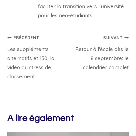
faciliter la transition vers l’université
pour les néo-étudiants.
Navigation
PRÉCÉDENT
SUIVANT
Les suppléments
Retour à l'école dès le
de
alternatifs et 150, la
8 septembre: le
l’article
vidéo du stress de
calendrier complet
classement
A lire également