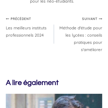
pour les néo-étudiants.
Navigation
PRÉCÉDENT
SUIVANT
Les meilleurs instituts
Méthode d'étude pour
de
professionnels 2024
les lycées : conseils
l’article
pratiques pour
s'améliorer
A lire également