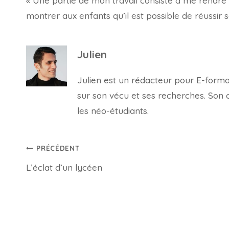
« Une partie de mon travail consiste à me rendre 
montrer aux enfants qu’il est possible de réussir s
Julien
Julien est un rédacteur pour E-forma, 
sur son vécu et ses recherches. Son con
les néo-étudiants.
Navigation
PRÉCÉDENT
L’éclat d’un lycéen
de
l’article