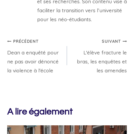
et ses recherches. Son contenu vise à
faciliter la transition vers l’université
pour les néo-étudiants.
Navigation
PRÉCÉDENT
SUIVANT
Dean a enquêté pour
L'élève fracture le
de
ne pas avoir dénoncé
bras, les enquêtes et
l’article
la violence à l'école
les amendes
A lire également