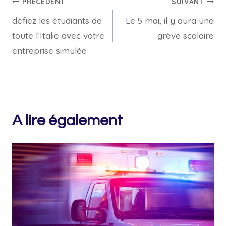
Navigation
PRÉCÉDENT
SUIVANT
défiez les étudiants de
Le 5 mai, il y aura une
de
toute l’Italie avec votre
grève scolaire
l’article
entreprise simulée
A lire également