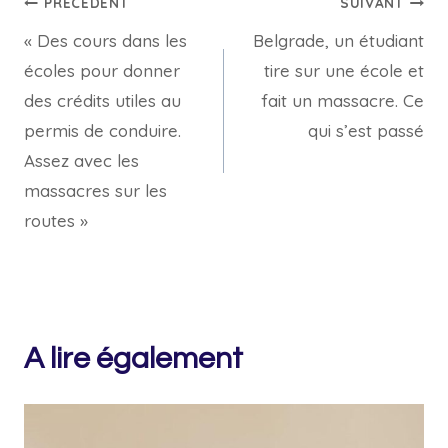
Navigation
PRÉCÉDENT
SUIVANT
« Des cours dans les
Belgrade, un étudiant
de
écoles pour donner
tire sur une école et
l’article
des crédits utiles au
fait un massacre. Ce
permis de conduire.
qui s’est passé
Assez avec les
massacres sur les
routes »
A lire également