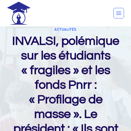
Skip
to
content
ACTUALITÉS
INVALSI, polémique
sur les étudiants
« fragiles » et les
fonds Pnrr :
« Profilage de
masse ». Le
président : « Ils sont