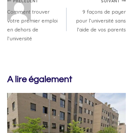
Navigation
PRÉCÉDENT
SUIVANT
Comment trouver
9 façons de payer
de
votre premier emploi
pour l’université sans
l’article
en dehors de
l’aide de vos parents
l’université
A lire également