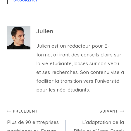
Julien
Julien est un rédacteur pour E-
forma, offrant des conseils clairs sur
la vie étudiante, basés sur son vécu
et ses recherches. Son contenu vise à
faciliter la transition vers l’université
pour les néo-étudiants.
Navigation
PRÉCÉDENT
SUIVANT
Plus de 90 entreprises
L’adaptation de la
de
participent au Forum
Bible et d’Anne Frank