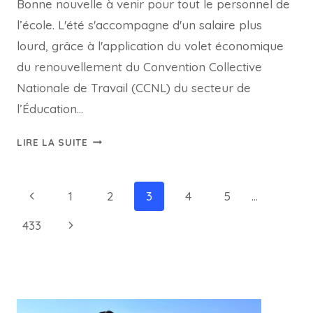
Bonne nouvelle à venir pour tout le personnel de
l’école. L'été s'accompagne d'un salaire plus
lourd, grâce à l'application du volet économique
du renouvellement du Convention Collective
Nationale de Travail (CCNL) du secteur de
l’Éducation…
AUGMENTATIONS
LIRE LA SUITE
DE
SALAIRE
DES
Page
Previous
1
2
3
4
5
…
ENSEIGNANTS
navigation
Page
JUILLET-
Next
433
AOÛT
Page
2026,
ARRIÉRÉS
ET
FICHE