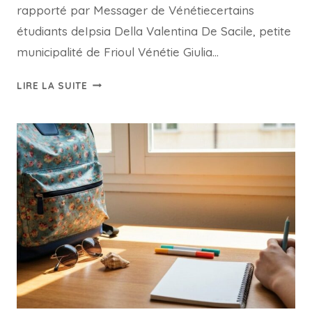
rapporté par Messager de Vénétiecertains
étudiants deIpsia Della Valentina De Sacile, petite
municipalité de Frioul Vénétie Giulia…
DES
LIRE LA SUITE
ÉTUDIANTS
CLONENT
LA
CLÉ
D'UN
DISTRIBUTEUR
AUTOMATIQUE :
QUE
S'EST-
IL
PASSÉ
À
L'ÉCOLE