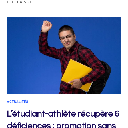
PRIME
LIRE LA SUITE
SCOLAIRE
2026
27,
GUIDE
DES
PRIMES
AUX
LIVRES
ET
AIDES
AUX
ÉCOLES
PRIVÉES
ACTUALITÉS
L’étudiant-athlète récupère 6
déficiences : promotion sans