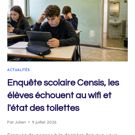
COURS
DU
SOIR
:
UN
EXEMPLE
CONTRE
LE
DÉCROCHAGE
ACTUALITÉS
SCOLAIRE
Enquête scolaire Censis, les
élèves échouent au wifi et
l'état des toilettes
Par
Julien
9 juillet 2026