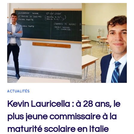
STANFORD
:
UNE
SARDE
DE
18
ANS
CHOISIE
PARMI
50
MILLE
CANDIDATS
ACTUALITÉS
Kevin Lauricella : à 28 ans, le
plus jeune commissaire à la
maturité scolaire en Italie