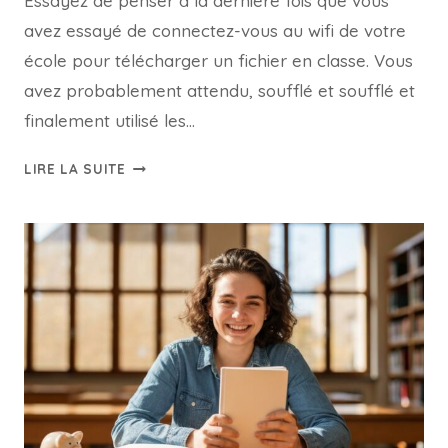
Essayez de penser à la dernière fois que vous
avez essayé de connectez-vous au wifi de votre
école pour télécharger un fichier en classe. Vous
avez probablement attendu, soufflé et soufflé et
finalement utilisé les…
ENQUÊTE
LIRE LA SUITE
SCOLAIRE
CENSIS,
LES
ÉLÈVES
ÉCHOUENT
AU
WIFI
ET
L'ÉTAT
DES
TOILETTES