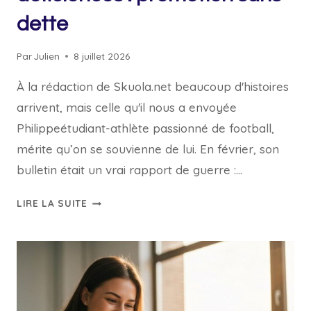
dette
Par
Julien
8 juillet 2026
À la rédaction de Skuola.net beaucoup d'histoires
arrivent, mais celle qu'il nous a envoyée
Philippeétudiant-athlète passionné de football,
mérite qu’on se souvienne de lui. En février, son
bulletin était un vrai rapport de guerre :…
L’ÉTUDIANT-
LIRE LA SUITE
ATHLÈTE
RÉCUPÈRE
6
DÉFICIENCES
:
PROMOTION