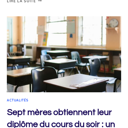
LIRE LA SUITE
SCOLAIRE
À
PARTIR
DU
31
AOÛT,
INSCRIPTIONS
EN
PLEIN
ESSOR
POUR
LA
RENTRÉE
ANTICIPÉE
ACTUALITÉS
Sept mères obtiennent leur
diplôme du cours du soir : un