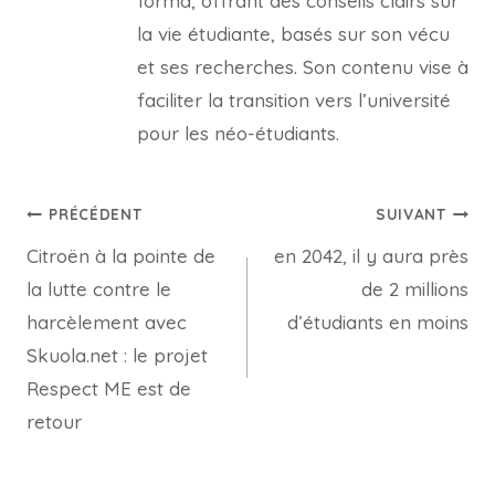
forma, offrant des conseils clairs sur
la vie étudiante, basés sur son vécu
et ses recherches. Son contenu vise à
faciliter la transition vers l’université
pour les néo-étudiants.
Navigation
PRÉCÉDENT
SUIVANT
Citroën à la pointe de
en 2042, il y aura près
de
la lutte contre le
de 2 millions
l’article
harcèlement avec
d’étudiants en moins
Skuola.net : le projet
Respect ME est de
retour