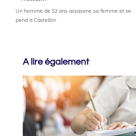
Navigation
Un homme de 52 ans assassine sa femme et se
de
pend à Castellón
l’article
A lire également