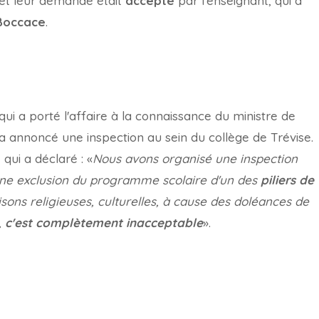
et leur demande était
accepté
par l'enseignant, qui a
Boccace
.
qui a porté l'affaire à la connaissance du ministre de
i a annoncé une inspection au sein du collège de Trévise.
 qui a déclaré : «
Nous avons organisé une inspection
t, une exclusion du programme scolaire d'un des
piliers de
isons religieuses, culturelles, à cause des doléances de
,
c'est complètement inacceptable
».