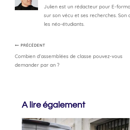
Julien est un rédacteur pour E-forma, 
sur son vécu et ses recherches. Son con
les néo-étudiants.
Navigation
PRÉCÉDENT
Combien d’assemblées de classe pouvez-vous
de
demander par an ?
l’article
A lire également